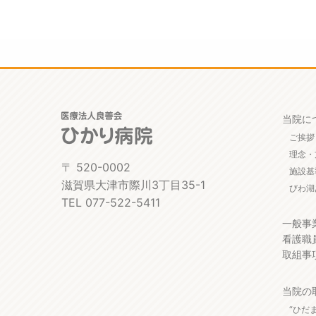
当院に
ご挨拶
理念・
〒 520-0002
施設基
滋賀県大津市際川3丁目35-1
びわ湖
TEL 077-522-5411
一般事
看護職
取組事
当院の
“ひだ