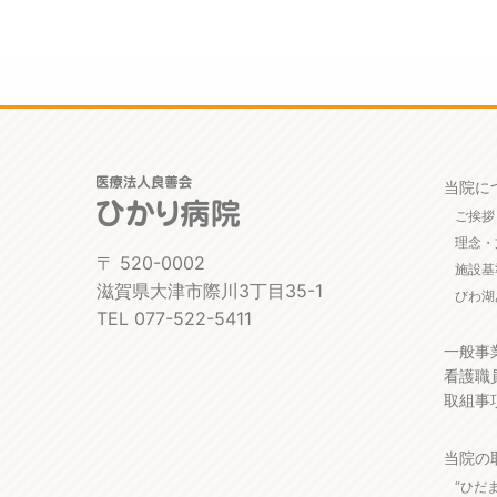
当院に
ご挨拶
理念・
〒 520-0002
施設基
滋賀県大津市際川3丁目35-1
びわ湖
TEL 077-522-5411
一般事
看護職
取組事
当院の
“ひだ