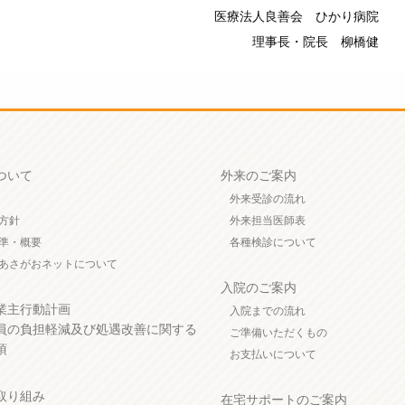
医療法人良善会 ひかり病院
理事長・院長 柳橋健
ついて
外来のご案内
外来受診の流れ
方針
外来担当医師表
準・概要
各種検診について
あさがおネットについて
入院のご案内
業主行動計画
入院までの流れ
員の負担軽減及び処遇改善に関する
ご準備いただくもの
項
お支払いについて
取り組み
在宅サポートのご案内