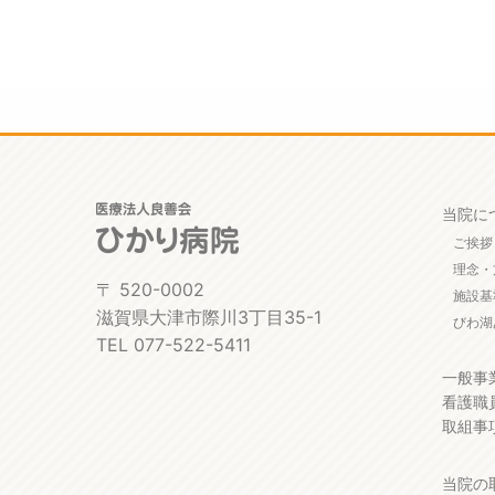
当院に
ご挨拶
理念・
〒 520-0002
施設基
滋賀県大津市際川3丁目35-1
びわ湖
TEL 077-522-5411
一般事
看護職
取組事
当院の